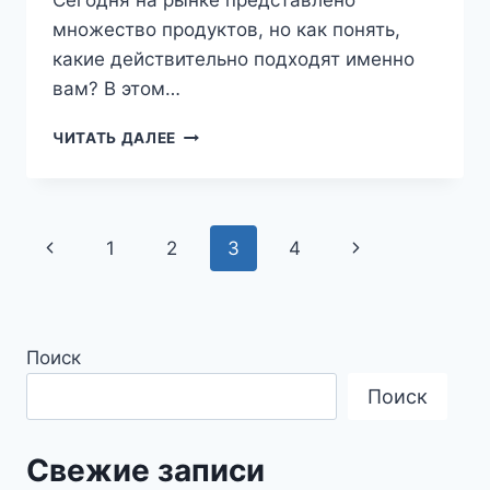
Сегодня на рынке представлено
множество продуктов, но как понять,
какие действительно подходят именно
вам? В этом…
ЗУБНЫЕ
ЧИТАТЬ ДАЛЕЕ
ПАСТЫ
И
ГЕЛИ
Навигация
Предыдущая
Следующая
1
2
3
4
по
страница
страница
страницам
Поиск
Поиск
Свежие записи