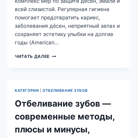
комплекс мер по защите дёсен, эмали и
всей слизистой. Регулярная гигиена
помогает предотвратить кариес,
заболевания дёсен, неприятный запах и
сохраняет эстетику улыбки на долгие
годы (American…
УХОД
ЧИТАТЬ ДАЛЕЕ
ЗА
ПОЛОСТЬЮ
РТА
—
СОВЕТЫ
КАТЕГОРИИ
|
ОТБЕЛИВАНИЕ ЗУБОВ
СТОМАТОЛОГА,
ПРОФИЛАКТИКА
Отбеливание зубов —
КАРИЕСА
И
современные методы,
ЗАБОЛЕВАНИЙ
ДЁСЕН
плюсы и минусы,