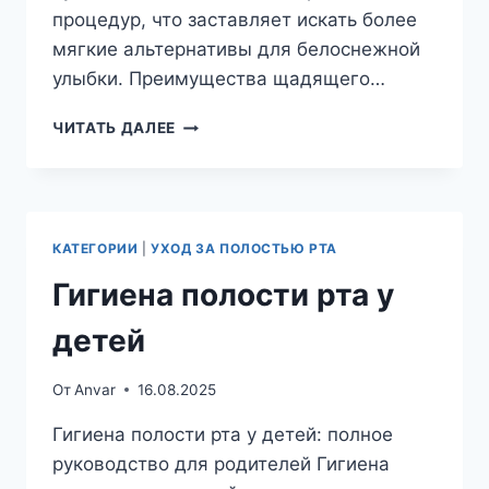
процедур, что заставляет искать более
мягкие альтернативы для белоснежной
улыбки. Преимущества щадящего…
БЕЗОПАСНОЕ
ЧИТАТЬ ДАЛЕЕ
ОТБЕЛИВАНИЕ
ЗУБОВ
—
АЛЬТЕРНАТИВА
ИСПОЛЬЗОВАНИЮ
КАТЕГОРИИ
|
УХОД ЗА ПОЛОСТЬЮ РТА
АГРЕССИВНЫХ
ПЕРОКСИДОВ
Гигиена полости рта у
детей
От
Anvar
16.08.2025
Гигиена полости рта у детей: полное
руководство для родителей Гигиена