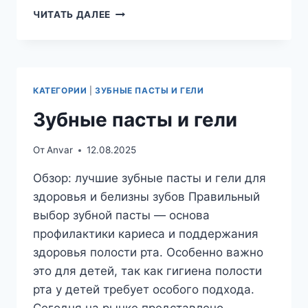
ОТБЕЛИВАНИЕ
ЧИТАТЬ ДАЛЕЕ
ЗУБОВ
—
СОВРЕМЕННЫЕ
МЕТОДЫ,
ПЛЮСЫ
КАТЕГОРИИ
|
ЗУБНЫЕ ПАСТЫ И ГЕЛИ
И
МИНУСЫ,
Зубные пасты и гели
СОВЕТЫ
СТОМАТОЛОГА
От
Anvar
12.08.2025
Обзор: лучшие зубные пасты и гели для
здоровья и белизны зубов Правильный
выбор зубной пасты — основа
профилактики кариеса и поддержания
здоровья полости рта. Особенно важно
это для детей, так как гигиена полости
рта у детей требует особого подхода.