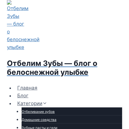
Перейти
к
содержимому
Отбелим Зубы — блог о
белоснежной улыбке
Главная
Блог
Категории
Отбеливание зубов
Домашние средства
Зубные пасты и гели