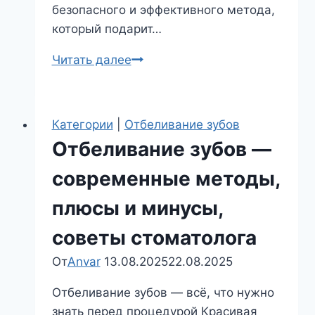
безопасного и эффективного метода,
который подарит…
Отбеливание
Читать далее
или
осветление:
в
Категории
|
Отбеливание зубов
чем
Отбеливание зубов —
разница
и
современные методы,
что
плюсы и минусы,
выбрать?
советы стоматолога
От
Anvar
13.08.2025
22.08.2025
Отбеливание зубов — всё, что нужно
знать перед процедурой Красивая