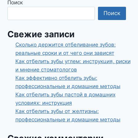
Поиск
методы,
Поиск
плюсы
и
минусы,
Свежие записи
советы
Сколько держится отбеливание зубов:
стоматолога
реальные сроки и от чего они зависят
Как отбелить зубы углем: инструкция, риски
и мнение стоматологов
Как эффективно отбелить зубы:
профессиональные и домашние методы
Как отбелить зубы пастой в домашних
условиях: инструкция
Как отбелить зубы от желтизны:
профессиональные и домашние методы